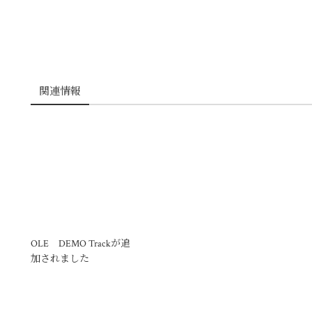
屋号
Bug Screaming
zip157-0063
住所
2-6-15, Kasuya-cho
Setagaya-ku
Tokyo
電話番号
090-1427-9666
営業時間
11:00～20:00
代表者名
daisuke tsutsui
E-mail
info@bugcreaming.com
Fa
T
共