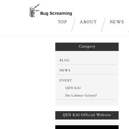
TOP
ABOUT
NEWS
ホーム
>
NEWS
>
OLE Merch 販売開始
Category
BLOG
NEWS
EVENT
IJEN KAI
Dn-Lahmar Galaxy7
IJEN KAI Official Website