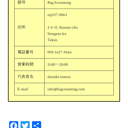
屋号
Bug Screaming
zip157-0063
住所
2-6-15, Kasuya-cho
Setagaya-ku
Tokyo
電話番号
090-1427-9666
営業時間
11:00～20:00
代表者名
daisuke tsutsui
E-mail
info@bugcreaming.com
Fa
T
共