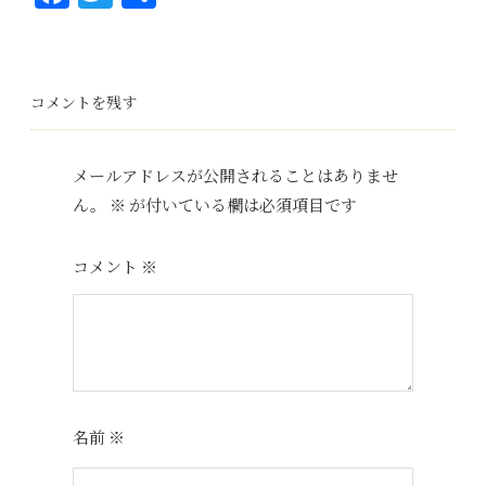
ce
wi
有
bo
tt
ok
er
コメントを残す
メールアドレスが公開されることはありませ
ん。
※
が付いている欄は必須項目です
コメント
※
名前
※