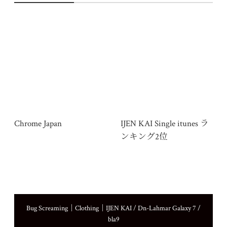
Chrome Japan
IJEN KAI Single itunes ラ
ンキング2位
Bug Screaming｜Clothing｜IJEN KAI / Dn-Lahmar Galaxy 7 /
bla9