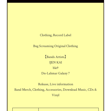
Clothing, Record Label
Bug Screaming Original Clothing
【Bands Artists】
IJEN KAI
bla9
Dn-Lahmar Galaxy 7
Release, Live information
Band Merch, Clothing, Accessories, Download Music, CDs &
Vinyl