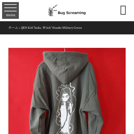

menu
ホーム
>
IJEN KAI ”India, Witch” Hoodie Military Green