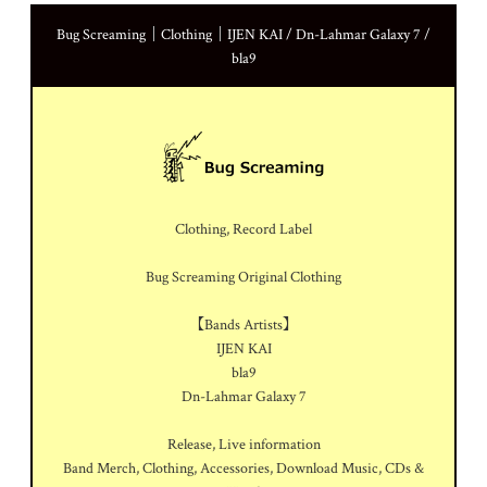
Bug Screaming｜Clothing｜IJEN KAI / Dn-Lahmar Galaxy 7 /
bla9
Clothing, Record Label
Bug Screaming Original Clothing
【Bands Artists】
IJEN KAI
bla9
Dn-Lahmar Galaxy 7
Release, Live information
Band Merch, Clothing, Accessories, Download Music, CDs &