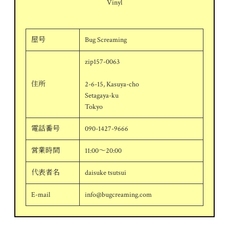
Vinyl
屋号
Bug Screaming
zip157-0063
住所
2-6-15, Kasuya-cho
Setagaya-ku
Tokyo
電話番号
090-1427-9666
営業時間
11:00～20:00
代表者名
daisuke tsutsui
E-mail
info@bugcreaming.com