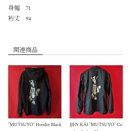
身幅 71
裄丈 94
関連商品
”MUTSUYO” Hoodie Black
IJEN KAI ”MUTSUYO” Co