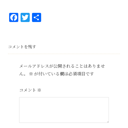
Fa
T
共
ce
wi
有
bo
tt
ok
er
コメントを残す
メールアドレスが公開されることはありませ
ん。
※
が付いている欄は必須項目です
コメント
※