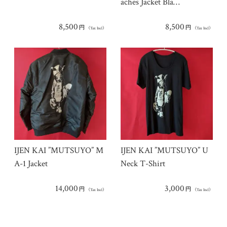
aches Jacket Bla…
8,500
8,500
円
円
（Tax Incl）
（Tax Incl）
IJEN KAI ”MUTSUYO” M
IJEN KAI ”MUTSUYO” U
A-1 Jacket
Neck T-Shirt
14,000
3,000
円
円
（Tax Incl）
（Tax Incl）