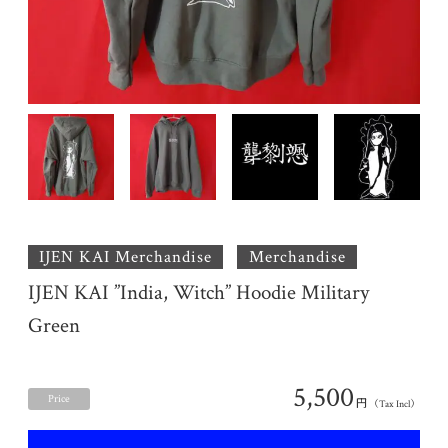
IJEN KAI Merchandise
Merchandise
IJEN KAI ”India, Witch” Hoodie Military
Green
5,500
Price
円
（Tax Incl）