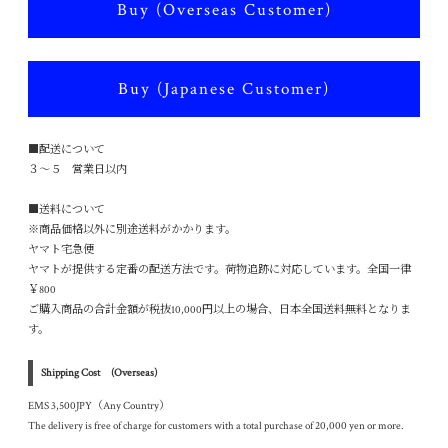
Buy (Overseas Customer)
Buy (Japanese Customer)
■配送について
３～５ 営業日以内
■送料について
※商品価格以外に別途送料がかかります。
ヤマト宅急便
ヤマトが提供する定番の配送方法です。荷物追跡に対応しています。全国一律
￥800
ご購入商品の合計金額が税抜10,000円以上の場合、日本全国送料無料となりま
す。
Shipping Cost (Overseas)
EMS 3,500JPY（Any Country）
The delivery is free of charge for customers with a total purchase of 20,000 yen or more.