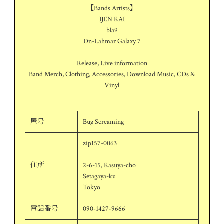
【Bands Artists】
IJEN KAI
bla9
Dn-Lahmar Galaxy 7
Release, Live information
Band Merch, Clothing, Accessories, Download Music, CDs &
Vinyl
屋号
Bug Screaming
zip157-0063
住所
2-6-15, Kasuya-cho
Setagaya-ku
Tokyo
電話番号
090-1427-9666