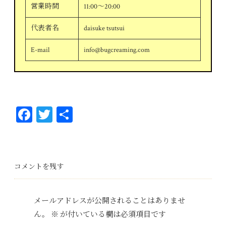
営業時間
11:00～20:00
代表者名
daisuke tsutsui
E-mail
info@bugcreaming.com
Fa
T
共
ce
wi
有
bo
tt
ok
er
コメントを残す
メールアドレスが公開されることはありませ
ん。
※
が付いている欄は必須項目です